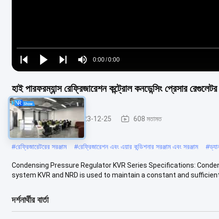
Loaded
:
0%
0:00
/
0:00
Play
Play
Play
Mute
Current
Duration
next
next
Time
হাই পারফরম্যান্স রেফ্রিজারেশন কন্ট্রোল কনডেন্সিং প্রেসার রেগুল
হিমায়ন যন্ত্রাংশ
2023-12-25
608 মতামত
#
রেফ্রিজারেটরের সরঞ্জাম
#
রেফ্রিজারেশন এবং এয়ার কন্ডিশনার সরঞ্জাম এবং সরঞ্জাম
#
ড্য
Condensing Pressure Regulator KVR Series Specifications: Conde
system KVR and NRD is used to maintain a constant and sufficiently
দর্শনার্থীর বার্তা