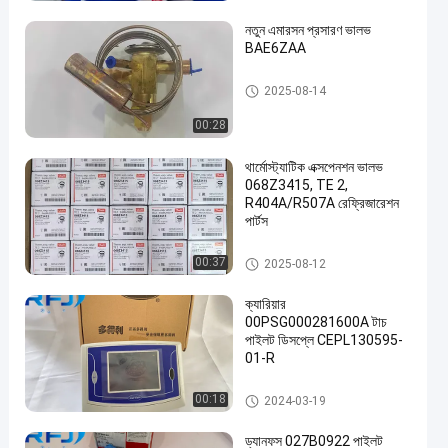
নতুন এমারসন প্রসারণ ভালভ
BAE6ZAA
হিমায়ন যন্ত্রাংশ
2025-08-14
00:28
een
থার্মোস্ট্যাটিক এক্সপেনশন ভালভ
068Z3415, TE 2,
R404A/R507A রেফ্রিজারেশন
পার্টস
হিমায়ন যন্ত্রাংশ
00:37
2025-08-12
ক্যারিয়ার
00PSG000281600A টাচ
পাইলট ডিসপ্লে CEPL130595-
01-R
হিমায়ন যন্ত্রাংশ
00:18
2024-03-19
ড্যানফস 027B0922 পাইলট