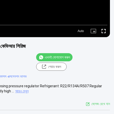
Auto
Picture-
Fullscr
in-
Picture
েটর কেভিআর সিরিজ
এখনই যোগাযোগ করুন
শেয়ার করুন
ানফসস এক্সপেনশন ভালভ
nsing pressure regulator Refrigerant: R22/R134A/R507 Regular
 high ...
আরও দেখুন
মেসেজ রেখে যান