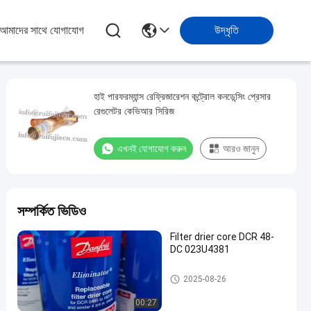
আমাদের সাথে যোগাযোগ
উদ্ধৃতি
হাই পারফরম্যান্স রেফ্রিজারেশন কন্ট্রোল কনডেন্সিং প্রেসার
রেগুলেটর কেভিআর সিরিজ
এখনই যোগাযোগ করুন
আরও জানুন
সম্পর্কিত ভিডিও
Filter drier core DCR 48-
DC 023U4381
হিমায়ন যন্ত্রাংশ
2025-08-26
00:27