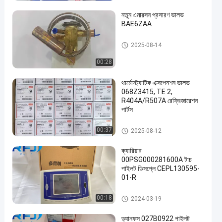
নতুন এমারসন প্রসারণ ভালভ
BAE6ZAA
হিমায়ন যন্ত্রাংশ
2025-08-14
00:28
een
থার্মোস্ট্যাটিক এক্সপেনশন ভালভ
068Z3415, TE 2,
R404A/R507A রেফ্রিজারেশন
পার্টস
হিমায়ন যন্ত্রাংশ
00:37
2025-08-12
ক্যারিয়ার
00PSG000281600A টাচ
পাইলট ডিসপ্লে CEPL130595-
01-R
হিমায়ন যন্ত্রাংশ
00:18
2024-03-19
ড্যানফস 027B0922 পাইলট